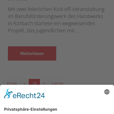
Mit zwei feierlichen Kick-off-Veranstaltung
im Berufsförderungswerk des Handwerks
in Korbach startete ein wegweisendes
Projekt, das Jugendlichen mit…
Weiterlesen
Erste
<
18
>
Letzte
Das Projekt zur Implementierung der Einheitlichen