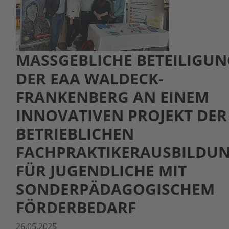
MASSGEBLICHE BETEILIGUNG
ER EAA WALDECK-F
RANKENBERG AN EINEM I
NNOVATIVEN PROJEKT DER B
ETRIEBLICHEN F
ACHPRAKTIKERAUSBILDUNG
ÜR JUGENDLICHE MIT S
ONDERPÄDAGOGISCHEM F
ÖRDERBEDARF
26.05.2025