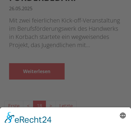
26.05.2025
Mit zwei feierlichen Kick-off-Veranstaltung
im Berufsförderungswerk des Handwerks
in Korbach startete ein wegweisendes
Projekt, das Jugendlichen mit…
Weiterlesen
Erste
<
18
>
Letzte