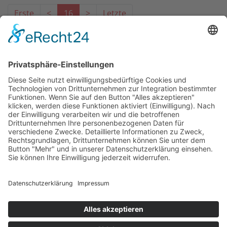
Erste
<
16
>
Letzte
Das Projekt zur Implementierung der Einheitlichen
Ansprechstellen für Arbeitgeber gemäß § 185a SGB IX in
Hessen wird gefördert aus Mitteln des LWV Hessen
Integrationsamtes. Das Projekt wird unter Einbindung
des Hessischen Ministeriums für Arbeit, Integration,
Jugend und Soziales von der Forschungsstelle des
Bildungswerks der Hessischen Wirtschaft e. V.
durchgeführt.