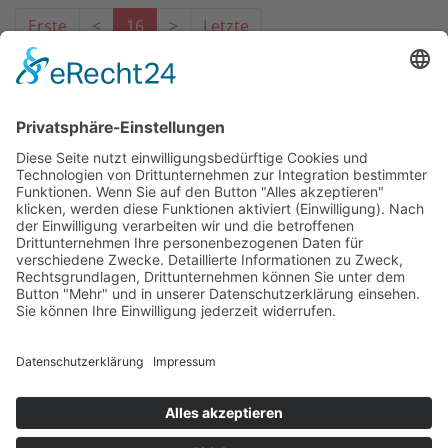
Erste
<
16
>
Letzte
Das Projekt zur Implementierung der Einheitlichen
Ansprechstellen für Arbeitgeber gemäß § 185a SGB IX in
Hessen wird gefördert aus Mitteln des LWV Hessen
Integrationsamtes. Das Projekt wird unter Einbindung
des Hessischen Ministeriums für Arbeit, Integration,
Jugend und Soziales von der Forschungsstelle des
Bildungswerks der Hessischen Wirtschaft e. V.
durchgeführt.