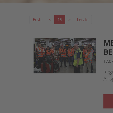
Erste
<
15
>
Letzte
M
BE
17.0
Regi
Ans