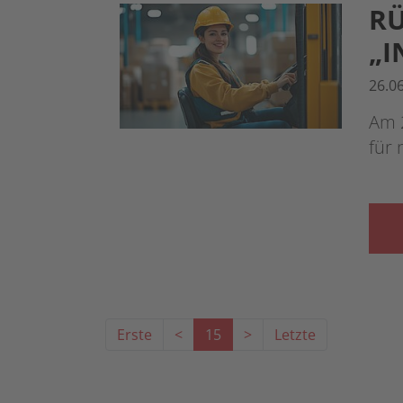
RÜ
„I
26.0
Am 
für 
Erste
<
15
>
Letzte