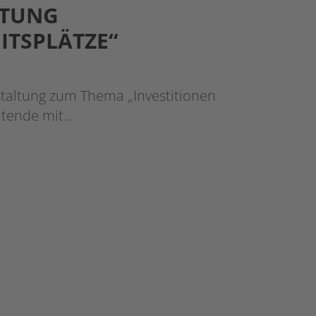
LTUNG
ITSPLÄTZE“
staltung zum Thema „Investitionen
eitende mit…