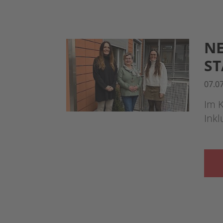
NE
ST
07.0
Im K
Inkl