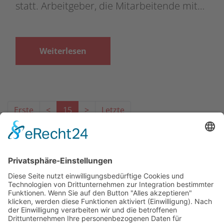
statt. Arbeitgeber, die Mitarbeitende mit…
Weiterlesen
Erste
<
15
>
Letzte
Das Projekt zur Implementierung der Einheitlichen
Ansprechstellen für Arbeitgeber gemäß § 185a SGB IX in
Hessen wird gefördert aus Mitteln des LWV Hessen
Integrationsamtes. Das Projekt wird unter Einbindung
des Hessischen Ministeriums für Arbeit, Integration,
Jugend und Soziales von der Forschungsstelle des
Bildungswerks der Hessischen Wirtschaft e. V.
durchgeführt.