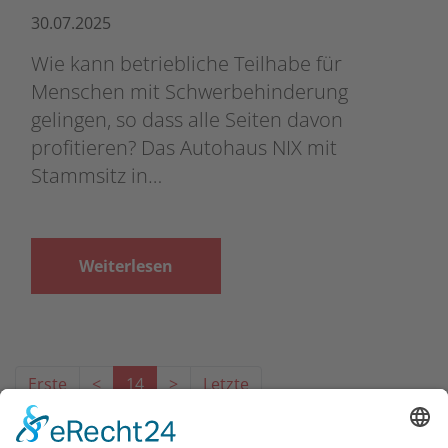
30.07.2025
Wie kann betriebliche Teilhabe für
Menschen mit Schwerbehinderung
gelingen, so dass alle Seiten davon
profitieren? Das Autohaus NIX mit
Stammsitz in…
Weiterlesen
Erste
<
14
>
Letzte