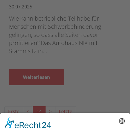
30.07.2025
Wie kann betriebliche Teilhabe für
Menschen mit Schwerbehinderung
gelingen, so dass alle Seiten davon
profitieren? Das Autohaus NIX mit
Stammsitz in…
Weiterlesen
Erste
<
14
>
Letzte