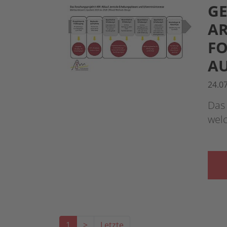
GE
AR
FO
AU
24.0
Das 
wel
1
>
Letzte