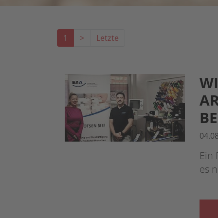
1
>
Letzte
WI
AR
BE
04.0
Ein 
es n