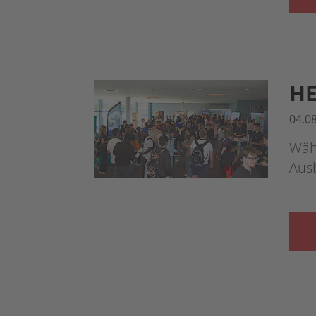
HE
04.0
Währ
Aus