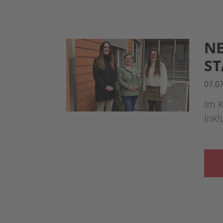
NE
ST
07.0
Im K
Inkl