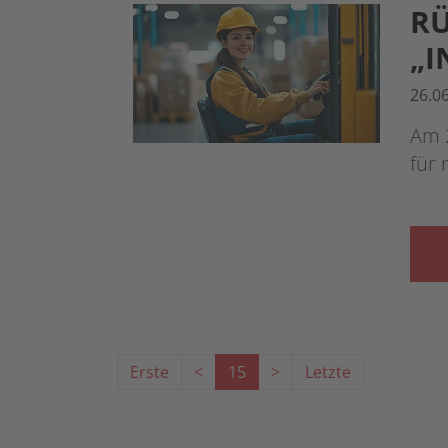
RÜ
„I
26.0
Am 
für 
Erste
<
15
>
Letzte