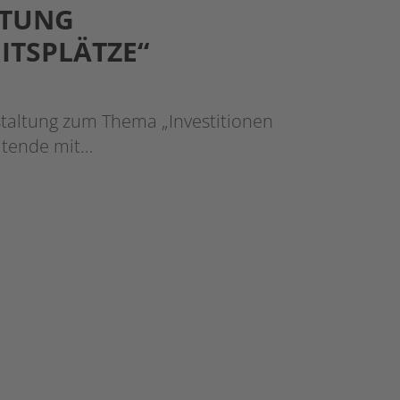
LTUNG
ITSPLÄTZE“
staltung zum Thema „Investitionen
eitende mit…