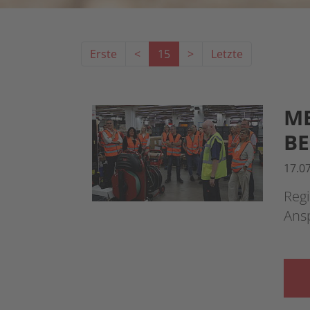
Erste
<
15
>
Letzte
M
BE
17.0
Regi
Ans