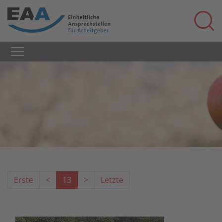
Erste
<
13
>
Letzte