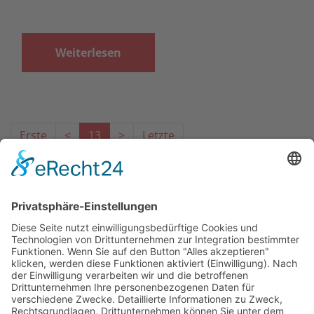
Weiterlesen
Erste
<
13
>
Letzte
Das Projekt zur Implementierung der Einheitlichen
Ansprechstellen für Arbeitgeber gemäß § 185a SGB IX in
Hessen wird gefördert aus Mitteln des LWV Hessen
Integrationsamtes. Das Projekt wird unter Einbindung
des Hessischen Ministeriums für Arbeit, Integration,
Jugend und Soziales von der Forschungsstelle des
Bildungswerks der Hessischen Wirtschaft e. V.
durchgeführt.