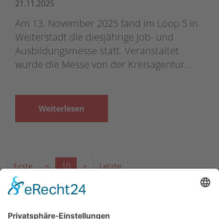
21.11.2025
Am 13. November 2025 fand im Loop 5 in
Weiterstadt die diesjährige Job- und
Ausbildungsmesse statt. Veranstaltet
wurde die Messe von der Kreisagentur…
Weiterlesen
Erste
<
10
>
Letzte
Das Projekt zur Implementierung der Einheitlichen