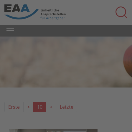
Erste
<
10
>
Letzte