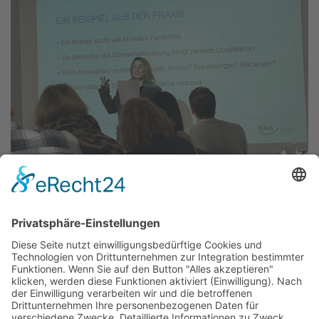
Farzanah Ghambari - EAA-Fachberaterin
Das Projekt zur Implementierung der Einheitlichen
Ansprechstellen für Arbeitgeber gemäß § 185a SGB IX in
Hessen wird gefördert aus Mitteln des LWV Hessen
Integrationsamtes. Das Projekt wird unter Einbindung
des Hessischen Ministeriums für Arbeit, Integration,
Jugend und Soziales von der Forschungsstelle des
Bildungswerks der Hessischen Wirtschaft e. V.
durchgeführt.