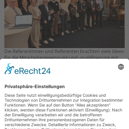
Die Referentinnen und Referenten brachten viele Ideen
für die Mitarbeitergewinnung und -qualifizierung mit
an Bord. Bild: © Rheingau Echo
Das Projekt zur Implementierung der Einheitlichen
Ansprechstellen für Arbeitgeber gemäß § 185a SGB IX in
Hessen wird gefördert aus Mitteln des LWV Hessen
Integrationsamtes. Das Projekt wird unter Einbindung
des Hessischen Ministeriums für Arbeit, Integration,
Jugend und Soziales von der Forschungsstelle des
Bildungswerks der Hessischen Wirtschaft e. V.
durchgeführt.