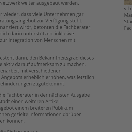
 Netzwerk weiter ausgebaut werden.
v.l
er wieder, dass viele Unternehmen gar
Mar
Beratungsangebot zur Verfügung steht,
Sta
nanziert wird“, betonten die Fachberater.
Fac
ch darin unterstützen, inklusive
g zur Integration von Menschen mit
esteht darin, den Bekanntheitsgrad dieses
be aktiv darauf aufmerksam zu machen.
enarbeit mit verschiedenen
s Angebots erheblich erhöhen, was letztlich
Behinderungen zugutekommt.
 die Fachberater in der nächsten Ausgabe
tadt einen weiteren Artikel
angebot einem breiteren Publikum
hen gezielte Informationen darüber
ren können.